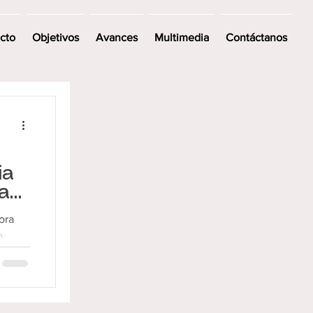
ecto
Objetivos
Avances
Multimedia
Contáctanos
ia
la
ora
a
, las