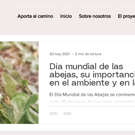
Aporta al camino
Inicio
Sobre nosotros
El proy
20 may 2021
2 min de lectura
Día mundial de las
abejas, su importanc
en el ambiente y en 
cultura maya.
El Día Mundial de las Abejas se conmem
cada 20 de mayo, busca crear concienci
sobre la importancia de los polinizadores
amenazas...